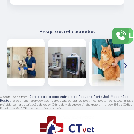
Pesquisas relacionadas
L
‹
›
O conteúdo do texto "
Cardiologista para Animais de Pequeno Porte Joá, Magalhães
Bastos
" é de direito reservado. Sua reprodução, parcial ou total, mesmo citando nossos links, é
proibida sem a autorização do autor. Crime de violação de direito autoral – artigo 184 do Código
Penal –
Lei 9610/98 - Lei de direitos autorais
.