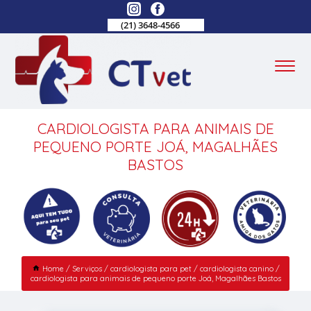
(21) 3648-4566
CARDIOLOGISTA PARA ANIMAIS DE
PEQUENO PORTE JOÁ, MAGALHÃES
BASTOS
Home
Serviços
cardiologista para pet
cardiologista canino
cardiologista para animais de pequeno porte Joá, Magalhães Bastos