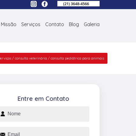
(21) 3648-4566
Missão
Serviços
Contato
Blog
Galeria
erviços
consulta veterinária
consulta pediátrica para animais
Entre em Contato