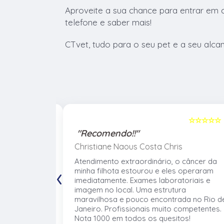
Aproveite a sua chance para entrar em 
telefone e saber mais!
CTvet, tudo para o seu pet e a seu alca
☆☆☆☆☆
5
☆☆☆☆☆
"Recomendo!!"
Christiane Naous Costa Chris
de que ele
Atendimento extraordinário, o câncer da
‹
. Um
minha filhota estourou e eles operaram
umano. Confio
imediatamente. Exames laboratoriais e
volve no
imagem no local. Uma estrutura
 atender os
maravilhosa e pouco encontrada no Rio d
mentos e
Janeiro. Profissionais muito competentes.
Nota 1000 em todos os quesitos!