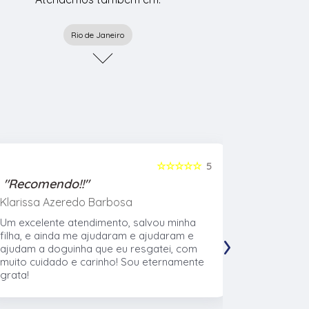
Rio de Janeiro
☆☆☆☆☆
5
"Recomendo!!"
"Recome
Klarissa Azeredo Barbosa
Gabriel Al
Um excelente atendimento, salvou minha
Meu cachor
›
filha, e ainda me ajudaram e ajudaram e
nasceu eu l
ajudam a doguinha que eu resgatei, com
veterinári
muito cuidado e carinho! Sou eternamente
muito no t
grata!
CTVet. O l
pacientes,
profissiona