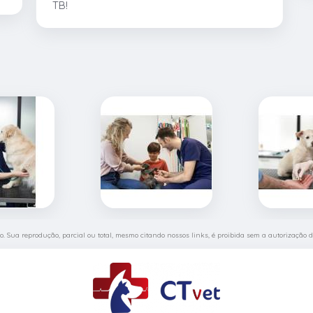
TB!
ado. Sua reprodução, parcial ou total, mesmo citando nossos links, é proibida sem a autorização do