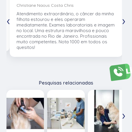
Christiane Naous Costa Chris
u
Atendimento extraordinário, o câncer da minha
‹
›
e
filhota estourou e eles operaram
e
imediatamente. Exames laboratoriais e imagem
no local. Uma estrutura maravilhosa e pouco
os
encontrada no Rio de Janeiro. Profissionais
muito competentes. Nota 1000 em todos os
quesitos!
L
Pesquisas relacionadas
‹
›