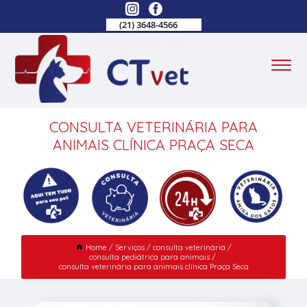
(21) 3648-4566
CONSULTA VETERINÁRIA PARA
ANIMAIS CLÍNICA PRAÇA SECA
Home
Serviços
consulta veterinária
consulta pediátrica para animais
consulta veterinária para animais clínica Praça Seca