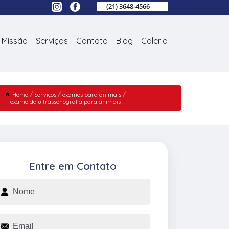
(21) 3648-4566
Missão
Serviços
Contato
Blog
Galeria
Home
Serviços
exames para animais
exame de ultrassonografia para animais
Entre em Contato