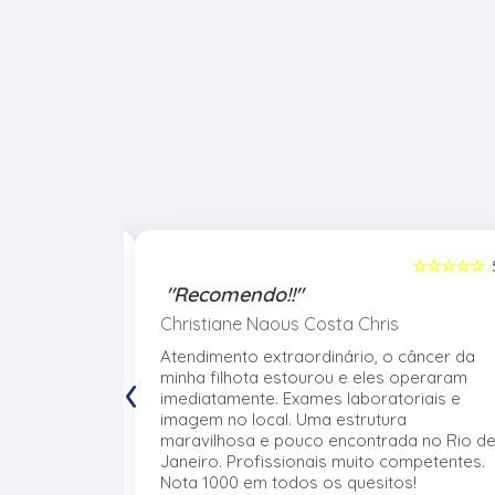
☆☆☆☆☆
5
☆☆☆☆☆
"Recomendo!!"
Christiane Naous Costa Chris
de que ele
Atendimento extraordinário, o câncer da
‹
. Um
minha filhota estourou e eles operaram
umano. Confio
imediatamente. Exames laboratoriais e
volve no
imagem no local. Uma estrutura
 atender os
maravilhosa e pouco encontrada no Rio d
mentos e
Janeiro. Profissionais muito competentes.
Nota 1000 em todos os quesitos!