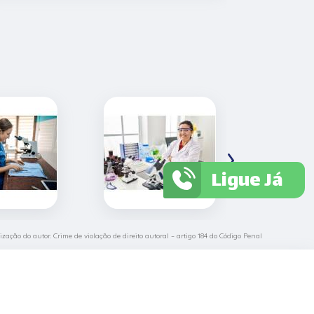
›
Ligue Já
ização do autor. Crime de violação de direito autoral – artigo 184 do Código Penal