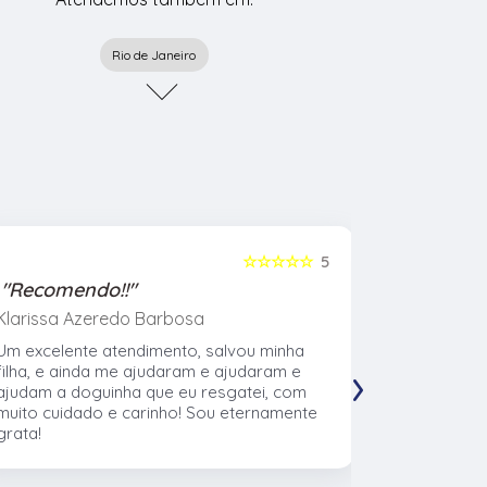
Rio de Janeiro
☆☆☆☆☆
5
"Recomendo!!"
"Recome
Klarissa Azeredo Barbosa
Gabriel Al
Um excelente atendimento, salvou minha
Meu cachor
›
filha, e ainda me ajudaram e ajudaram e
nasceu eu l
ajudam a doguinha que eu resgatei, com
veterinári
muito cuidado e carinho! Sou eternamente
muito no t
grata!
CTVet. O l
pacientes,
profissiona