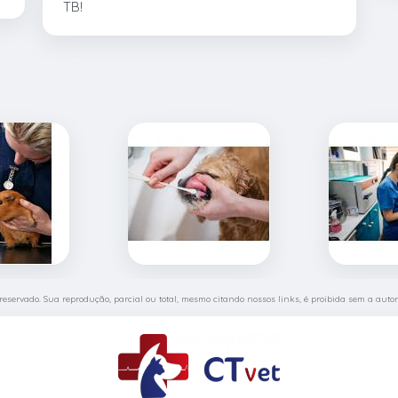
TB!
o reservado. Sua reprodução, parcial ou total, mesmo citando nossos links, é proibida sem a autor