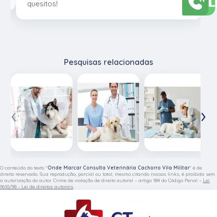
L
quesitos!
Pesquisas relacionadas
‹
›
O conteúdo do texto "
Onde Marcar Consulta Veterinária Cachorro Vila Militar
" é de
direito reservado. Sua reprodução, parcial ou total, mesmo citando nossos links, é proibida sem
a autorização do autor. Crime de violação de direito autoral – artigo 184 do Código Penal –
Lei
9610/98 - Lei de direitos autorais
.