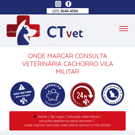
(21) 3648-4566
ONDE MARCAR CONSULTA
VETERINÁRIA CACHORRO VILA
MILITAR
Home
Serviços
consulta veterinária
consulta pediátrica para animais
onde marcar consulta veterinária cachorro Vila Militar