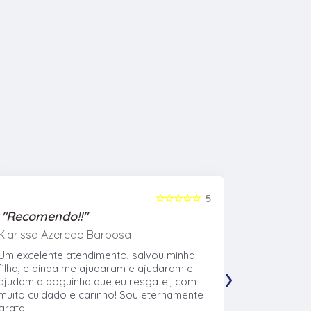
☆☆☆☆☆
5
"Recomendo!!"
"Recome
Klarissa Azeredo Barbosa
Gabriel Al
Um excelente atendimento, salvou minha
Meu cachor
›
filha, e ainda me ajudaram e ajudaram e
nasceu eu l
ajudam a doguinha que eu resgatei, com
veterinári
muito cuidado e carinho! Sou eternamente
muito no t
grata!
CTVet. O l