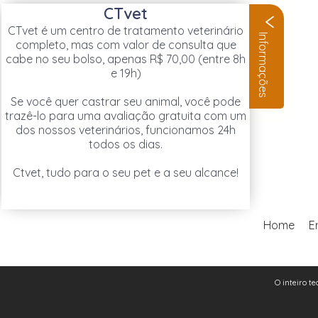
CTvet
CTvet é um centro de tratamento veterinário
Informações
completo, mas com valor de consulta que
cabe no seu bolso, apenas R$ 70,00 (entre 8h
e 19h)
Se você quer castrar seu animal, você pode
trazê-lo para uma avaliação gratuita com um
dos nossos veterinários, funcionamos 24h
todos os dias.
Ctvet, tudo para o seu pet e a seu alcance!
Home
E
O inteiro te