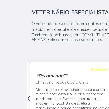
VETERINÁRIO ESPECIALIST
O veterinário especialista em gatos cum
medida em que atende a esses pets de f
Também trabalhamos com CONSULTA VETE
ANIMAIS. Fale com nossos especialistas.
☆☆☆☆☆
5
☆☆☆☆☆
"Recomendo!!"
Christiane Naous Costa Chris
de que ele
Atendimento extraordinário, o câncer da
‹
. Um
minha filhota estourou e eles operaram
umano. Confio
imediatamente. Exames laboratoriais e
volve no
imagem no local. Uma estrutura
 atender os
maravilhosa e pouco encontrada no Rio d