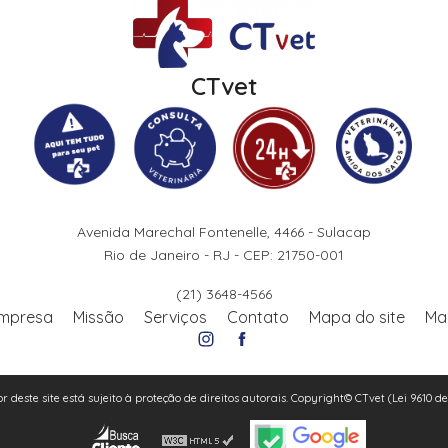
CTvet
Avenida Marechal Fontenelle, 4466 - Sulacap
Rio de Janeiro - RJ - CEP: 21750-001
(21) 3648-4566
mpresa
Missão
Serviços
Contato
Mapa do site
Ma
or deste site está sujeito à proteção de direitos autorais. Copyright© CTvet (Lei 9610 d