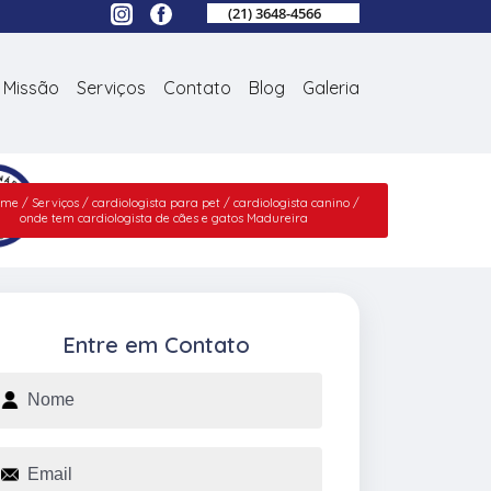
(21) 3648-4566
Missão
Serviços
Contato
Blog
Galeria
ome
Serviços
cardiologista para pet
cardiologista canino
onde tem cardiologista de cães e gatos Madureira
Entre em Contato