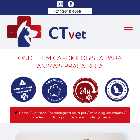
(21) 3648-4566
ONDE TEM CARDIOLOGISTA PARA
ANIMAIS PRAÇA SECA
Home
Serviços
cardiologista para pet
cardiologista canino
onde tem cardiologista para animais Praça Seca