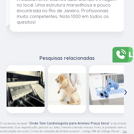
no local. Uma estrutura maravilhosa e pouco
os
encontrada no Rio de Janeiro. Profissionais
muito competentes. Nota 1000 em todos os
quesitos!
L
Pesquisas relacionadas
‹
›
O conteúdo do texto "
Onde Tem Cardiologista para Animais Praça Seca
" é de direito
reservado. Sua reprodução, parcial ou total, mesmo citando nossos links, é proibida sem a
autorização do autor. Crime de violação de direito autoral – artigo 184 do Código Penal –
Lei