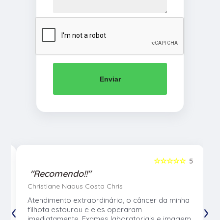
Enviar
5
☆☆☆☆☆
5
"Recomendo!!"
Christiane Naous Costa Chris
u
Atendimento extraordinário, o câncer da minha
‹
›
e
filhota estourou e eles operaram
e
imediatamente. Exames laboratoriais e imagem