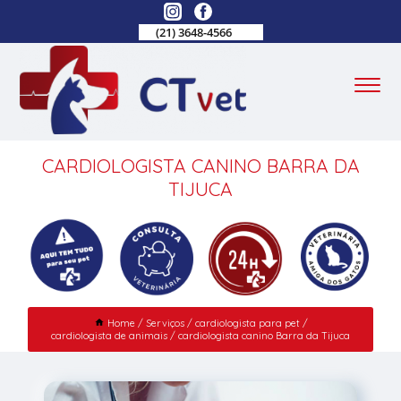
(21) 3648-4566
CARDIOLOGISTA CANINO BARRA DA
TIJUCA
Home
Serviços
cardiologista para pet
cardiologista de animais
cardiologista canino Barra da Tijuca