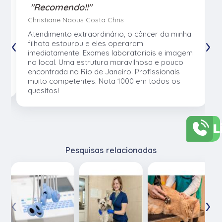
"Recomendo!!"
Christiane Naous Costa Chris
u
Atendimento extraordinário, o câncer da minha
‹
›
e
filhota estourou e eles operaram
e
imediatamente. Exames laboratoriais e imagem
no local. Uma estrutura maravilhosa e pouco
os
encontrada no Rio de Janeiro. Profissionais
muito competentes. Nota 1000 em todos os
quesitos!
L
Pesquisas relacionadas
‹
›