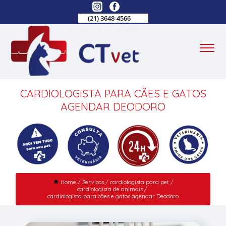
(21) 3648-4566
CARDIOLOGISTA PARA CÃES E GATOS
AGENDAR DEODORO
Home
Serviços
cardiologista para pet
cardiologista de animais
cardiologista para cães e gatos agendar Deodoro