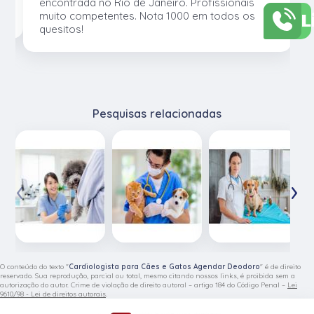
os
encontrada no Rio de Janeiro. Profissionais
L
muito competentes. Nota 1000 em todos os
quesitos!
Pesquisas relacionadas
‹
›
O conteúdo do texto "
Cardiologista para Cães e Gatos Agendar Deodoro
" é de direito
reservado. Sua reprodução, parcial ou total, mesmo citando nossos links, é proibida sem a
autorização do autor. Crime de violação de direito autoral – artigo 184 do Código Penal –
Lei
9610/98 - Lei de direitos autorais
.