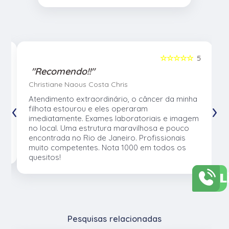
5
☆☆☆☆☆
5
"Recomendo!!"
Christiane Naous Costa Chris
u
Atendimento extraordinário, o câncer da minha
‹
›
e
filhota estourou e eles operaram
e
imediatamente. Exames laboratoriais e imagem
no local. Uma estrutura maravilhosa e pouco
os
encontrada no Rio de Janeiro. Profissionais
muito competentes. Nota 1000 em todos os
quesitos!
L
Pesquisas relacionadas