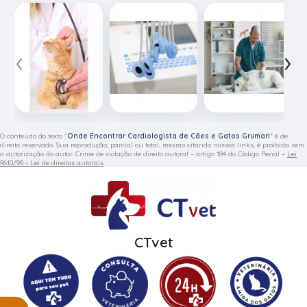
‹
›
O conteúdo do texto "
Onde Encontrar Cardiologista de Cães e Gatos Grumari
" é de
direito reservado. Sua reprodução, parcial ou total, mesmo citando nossos links, é proibida sem
a autorização do autor. Crime de violação de direito autoral – artigo 184 do Código Penal –
Lei
9610/98 - Lei de direitos autorais
.
CTvet