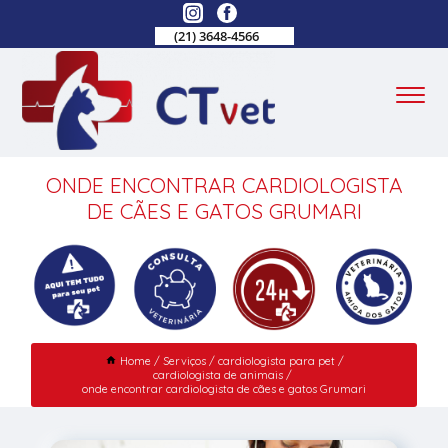
(21) 3648-4566
ONDE ENCONTRAR CARDIOLOGISTA
DE CÃES E GATOS GRUMARI
Home
Serviços
cardiologista para pet
cardiologista de animais
onde encontrar cardiologista de cães e gatos Grumari