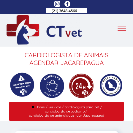
(21) 3648-4566
CARDIOLOGISTA DE ANIMAIS
AGENDAR JACAREPAGUÁ
Home
Serviços
cardiologista para pet
cardiologista de cachorro
cardiologista de animais agendar Jacarepaguá