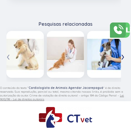
Pesquisas relacionadas
L
‹
›
O conteúdo do texto "
Cardiologista de Animais Agendar Jacarepaguá
" é de direito
reservado. Sua reprodução, parcial ou total, mesmo citando nossos links, é proibida sem a
autorização do autor. Crime de violação de direito autoral – artigo 184 do Código Penal –
Lei
9610/98 - Lei de direitos autorais
.