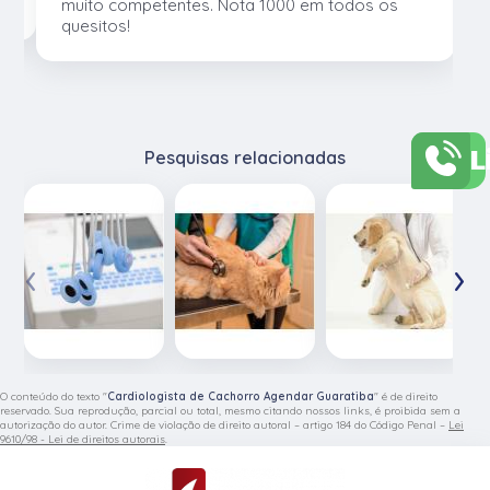
muito competentes. Nota 1000 em todos os
quesitos!
L
Pesquisas relacionadas
‹
›
O conteúdo do texto "
Cardiologista de Cachorro Agendar Guaratiba
" é de direito
reservado. Sua reprodução, parcial ou total, mesmo citando nossos links, é proibida sem a
autorização do autor. Crime de violação de direito autoral – artigo 184 do Código Penal –
Lei
9610/98 - Lei de direitos autorais
.