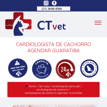
(21) 3648-4566
CARDIOLOGISTA DE CACHORRO
AGENDAR GUARATIBA
Home
Serviços
cardiologista para pet
cardiologista de cachorro
cardiologista de cachorro agendar Guaratiba