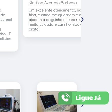
Klarissa Azeredo Barbosa
Gabriel Al
Um excelente atendimento, salvou minha
Meu cachor
›
filha, e ainda me ajudaram e ajudaram e
nasceu eu l
ajudam a doguinha que eu resgatei, com
veterinári
muito cuidado e carinho! Sou eternamente
muito no t
grata!
CTVet. O l
pacientes,
profissiona
Ligue Já
›