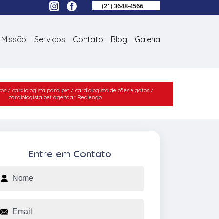
(21) 3648-4566
Missão
Serviços
Contato
Blog
Galeria
ços
cardiologista para pet
cardiologista de cães e gatos
cardiologista pet agendar Realengo
Entre em Contato