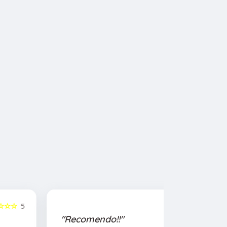
☆☆☆☆☆
5
"Recomendo!!"
"Recome