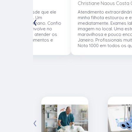
Christiane Naous Costa Chris
de que ele
Atendimento extraordinário, o câncer da
‹
. Um
minha filhota estourou e eles operaram
umano. Confio
imediatamente. Exames laboratoriais e
volve no
imagem no local. Uma estrutura
 atender os
maravilhosa e pouco encontrada no Rio d
mentos e
Janeiro. Profissionais muito competentes.
Nota 1000 em todos os quesitos!
‹