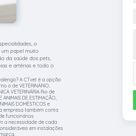
specialidades, o
m um papel muito
o da saúde dos pets,
as e artérias e todo o
ealengo? A CTvet é a opção
 como o de VETERINÁRIO,
NICA VETERINÁRIA Rio de
DE ANIMAIS DE ESTIMAÇÃO,
ANIMAIS DOMÉSTICOS e
, a empresa também conta
de funcionários
em a necessidade de cada
consideráveis em instalações
 marca.