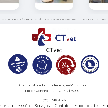
servado. Sua reprodução, parcial ou total, mesmo citando nossos links, é proibida sem a autorizaçã
CTvet
Avenida Marechal Fontenelle, 4466 - Sulacap
Rio de Janeiro - RJ - CEP: 21750-001
(21) 3648-4566
mpresa
Missão
Serviços
Contato
Mapa do site
Ma