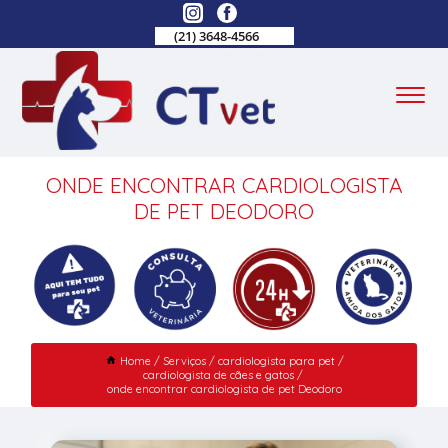
(21) 3648-4566
ONDE ENCONTRAR CARDIOLOGISTA
DE PET DEODORO
Home
Serviços
cardiologista para pet
cardiologista de cães e gatos
onde encontrar cardiologista de pet Deodoro