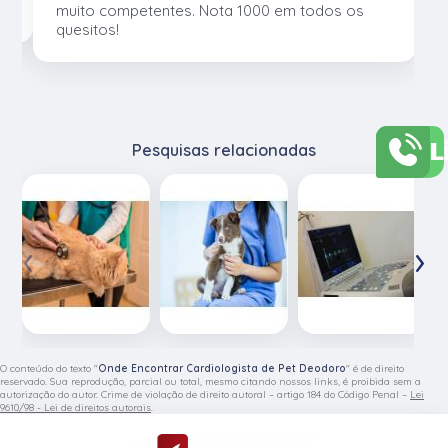
muito competentes. Nota 1000 em todos os
quesitos!
L
Pesquisas relacionadas
‹
›
O conteúdo do texto "
Onde Encontrar Cardiologista de Pet Deodoro
" é de direito
reservado. Sua reprodução, parcial ou total, mesmo citando nossos links, é proibida sem a
autorização do autor. Crime de violação de direito autoral – artigo 184 do Código Penal –
Lei
9610/98 - Lei de direitos autorais
.