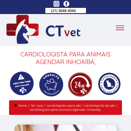
(21) 3648-4566
CARDIOLOGISTA PARA ANIMAIS
AGENDAR INHOAÍBA,
Home
Serviços
cardiologista para pet
cardiologista de pet
cardiologista para animais agendar Inhoaíba,