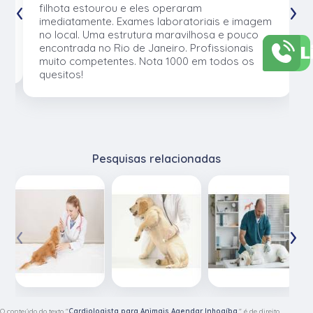
‹
›
e
filhota estourou e eles operaram
e
imediatamente. Exames laboratoriais e imagem
no local. Uma estrutura maravilhosa e pouco
L
os
encontrada no Rio de Janeiro. Profissionais
muito competentes. Nota 1000 em todos os
quesitos!
Pesquisas relacionadas
‹
›
O conteúdo do texto "
Cardiologista para Animais Agendar Inhoaíba,
" é de direito