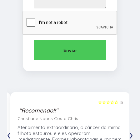
Enviar
5
☆☆☆☆☆
5
"Recomendo!!"
Christiane Naous Costa Chris
u
Atendimento extraordinário, o câncer da minha
‹
›
e
filhota estourou e eles operaram
e
imediatamente. Exames laboratoriais e imagem