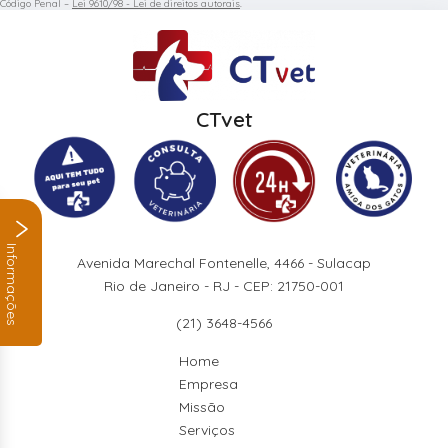
Código Penal –
Lei 9610/98 - Lei de direitos autorais
.
CTvet
Informações
Avenida Marechal Fontenelle, 4466 - Sulacap
Rio de Janeiro - RJ - CEP: 21750-001
(21) 3648-4566
Home
Empresa
Missão
Serviços