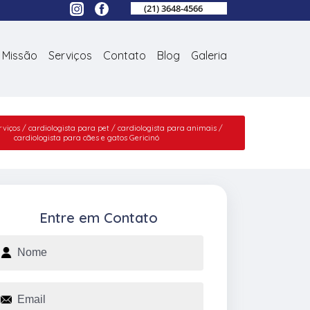
(21) 3648-4566
Missão
Serviços
Contato
Blog
Galeria
rviços
cardiologista para pet
cardiologista para animais
cardiologista para cães e gatos Gericinó
Entre em Contato