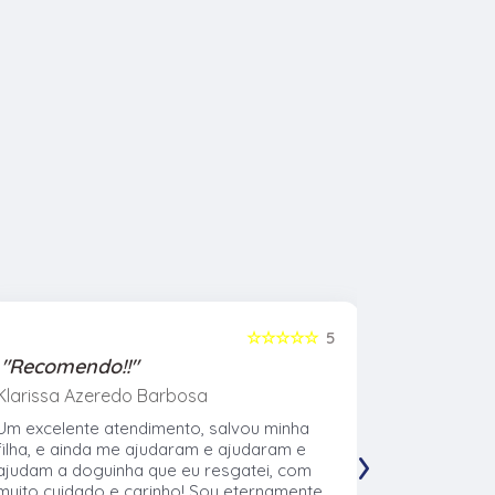
☆☆☆☆☆
5
"Recomendo!!"
"Recome
Klarissa Azeredo Barbosa
Gabriel Al
Um excelente atendimento, salvou minha
Meu cachor
›
filha, e ainda me ajudaram e ajudaram e
nasceu eu l
ajudam a doguinha que eu resgatei, com
veterinári
muito cuidado e carinho! Sou eternamente
muito no t