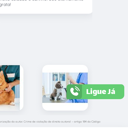
grata!
CTVet. O l
pacientes,
profissiona
›
Ligue Já
rização do autor. Crime de violação de direito autoral – artigo 184 do Código