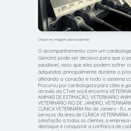
Clique na imagem para expandir
O acompanhamento com um cardiologist
Gericinó pode ser decisivo para que o p
saudável, visto que eles podem sofrer 
adquiridas, principalmente durante o pr
afetando o coração e todo o sistema ca
Procurou por cardiologista para cães e ga
através da CTvet você encontra VETERINÁ
ANIMAIS DE ESTIMAÇÃO, VETERINÁRIO ANI
VETERINÁRIO RIO DE JANEIRO, VETERINÁRI
CLÍNICA VETERINÁRIA Rio de Janeiro - RJ, 
serviços da área de CLÍNICA VETERINÁRIA. 
satisfação a todos os clientes, a empresa
destaque é conquistar a confiança de cada