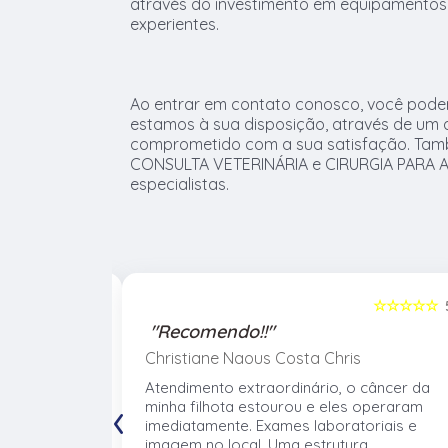
através do investimento em equipamentos 
experientes.
Ao entrar em contato conosco, você poder
estamos à sua disposição, através de um
comprometido com a sua satisfação. Ta
CONSULTA VETERINÁRIA e CIRURGIA PARA A
especialistas.
☆☆☆☆☆
5
☆☆☆☆☆
"Recomendo!!"
Christiane Naous Costa Chris
de que ele
Atendimento extraordinário, o câncer da
‹
. Um
minha filhota estourou e eles operaram
umano. Confio
imediatamente. Exames laboratoriais e
volve no
imagem no local. Uma estrutura