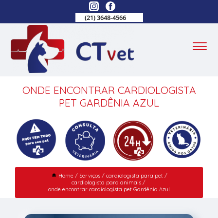
(21) 3648-4566
ONDE ENCONTRAR CARDIOLOGISTA
PET GARDÊNIA AZUL
Home
Serviços
cardiologista para pet
cardiologista para animais
onde encontrar cardiologista pet Gardênia Azul