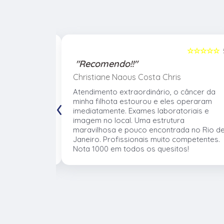
☆☆☆☆☆
5
☆☆☆☆☆
"Recomendo!!"
Christiane Naous Costa Chris
de que ele
Atendimento extraordinário, o câncer da
‹
. Um
minha filhota estourou e eles operaram
umano. Confio
imediatamente. Exames laboratoriais e
volve no
imagem no local. Uma estrutura
 atender os
maravilhosa e pouco encontrada no Rio d
mentos e
Janeiro. Profissionais muito competentes.
Nota 1000 em todos os quesitos!