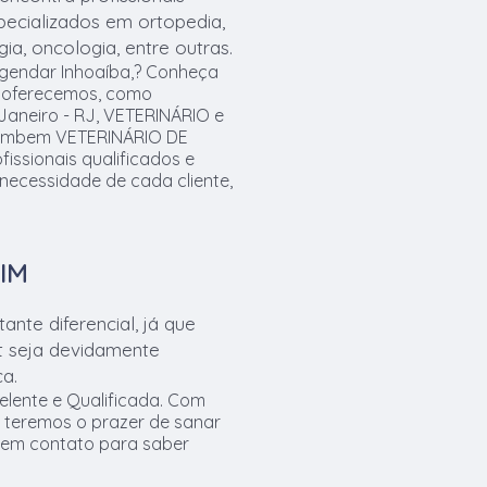
specializados em ortopedia,
ia, oncologia, entre outras.
agendar Inhoaíba,? Conheça
e oferecemos, como
Janeiro - RJ, VETERINÁRIO e
tambem VETERINÁRIO DE
ssionais qualificados e
necessidade de cada cliente,
IM
nte diferencial, já que
t seja devidamente
ça.
lente e Qualificada. Com
 teremos o prazer de sanar
r em contato para saber