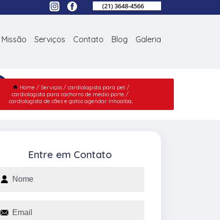
(21) 3648-4566
Missão
Serviços
Contato
Blog
Galeria
Home
Serviços
cardiologista para pet
cardiologista para cachorro de médio porte
cardiologista de cães e gatos agendar Inhoaíba,
Entre em Contato