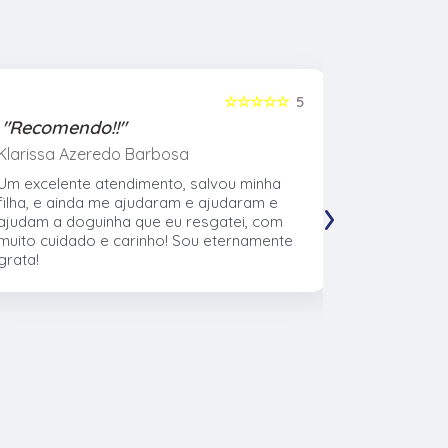
☆☆☆☆☆
5
"Recomendo!!"
"Recome
Klarissa Azeredo Barbosa
Gabriel Al
Um excelente atendimento, salvou minha
Meu cachor
›
filha, e ainda me ajudaram e ajudaram e
nasceu eu l
ajudam a doguinha que eu resgatei, com
veterinári
muito cuidado e carinho! Sou eternamente
muito no t
grata!
CTVet. O l
pacientes,
profissiona