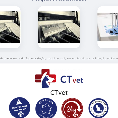
 de direito reservado. Sua reprodução, parcial ou total, mesmo citando nossos links, é proibida s
CTvet