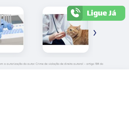
Ligue Já
›
em a autorização do autor. Crime de violação de direito autoral – artigo 184 do