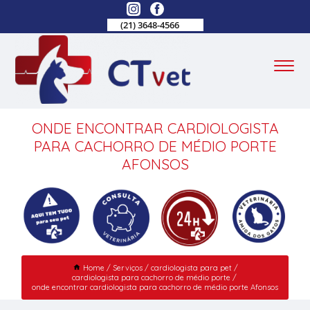
(21) 3648-4566
ONDE ENCONTRAR CARDIOLOGISTA
PARA CACHORRO DE MÉDIO PORTE
AFONSOS
Home
Serviços
cardiologista para pet
cardiologista para cachorro de médio porte
onde encontrar cardiologista para cachorro de médio porte Afonsos