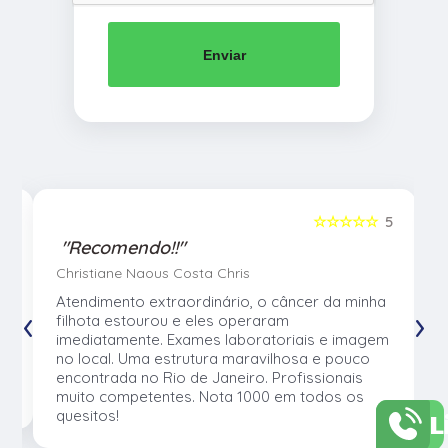
Enviar
5
☆☆☆☆☆
5
"Recomendo!!"
Christiane Naous Costa Chris
u
Atendimento extraordinário, o câncer da minha
‹
›
e
filhota estourou e eles operaram
e
imediatamente. Exames laboratoriais e imagem
no local. Uma estrutura maravilhosa e pouco
os
encontrada no Rio de Janeiro. Profissionais
muito competentes. Nota 1000 em todos os
L
quesitos!