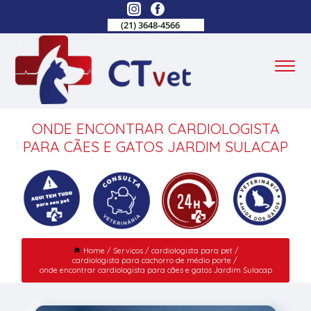
(21) 3648-4566
ONDE ENCONTRAR CARDIOLOGISTA
PARA CÃES E GATOS JARDIM SULACAP
Home
Serviços
cardiologista para pet
cardiologista para cachorro de médio porte
onde encontrar cardiologista para cães e gatos Jardim Sulacap