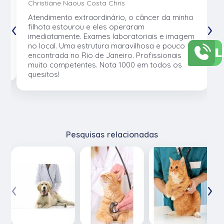
Christiane Naous Costa Chris
u
Atendimento extraordinário, o câncer da minha
‹
›
e
filhota estourou e eles operaram
e
imediatamente. Exames laboratoriais e imagem
no local. Uma estrutura maravilhosa e pouco
L
os
encontrada no Rio de Janeiro. Profissionais
muito competentes. Nota 1000 em todos os
quesitos!
Pesquisas relacionadas
‹
›