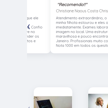
"Recomendo!!"
Christiane Naous Costa Chris
de que ele
Atendimento extraordinário, o câncer da
‹
. Um
minha filhota estourou e eles operaram
umano. Confio
imediatamente. Exames laboratoriais e
volve no
imagem no local. Uma estrutura
 atender os
maravilhosa e pouco encontrada no Rio d
mentos e
Janeiro. Profissionais muito competentes.
Nota 1000 em todos os quesitos!
‹