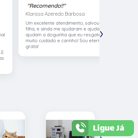
"Recomendo!!"
"Recome
Klarissa Azeredo Barbosa
Gabriel Al
Um excelente atendimento, salvou minha
Meu cachor
›
filha, e ainda me ajudaram e ajudaram e
nasceu eu l
ajudam a doguinha que eu resgatei, com
veterinári
muito cuidado e carinho! Sou eternamente
muito no t
grata!
CTVet. O l
pacientes,
profissiona
Ligue Já
›