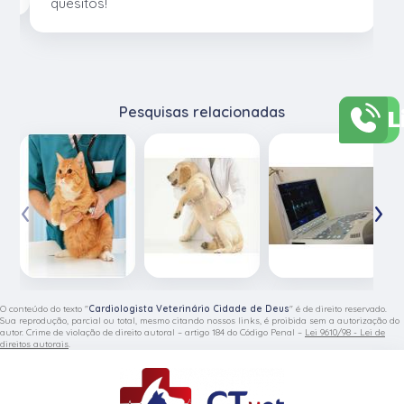
quesitos!
L
Pesquisas relacionadas
‹
›
O conteúdo do texto "
Cardiologista Veterinário Cidade de Deus
" é de direito reservado.
Sua reprodução, parcial ou total, mesmo citando nossos links, é proibida sem a autorização do
autor. Crime de violação de direito autoral – artigo 184 do Código Penal –
Lei 9610/98 - Lei de
direitos autorais
.