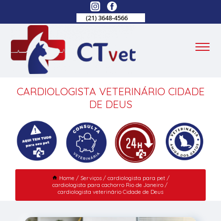
(21) 3648-4566
CARDIOLOGISTA VETERINÁRIO CIDADE
DE DEUS
Home
Serviços
cardiologista para pet
cardiologista para cachorro Rio de Janeiro
cardiologista veterinário Cidade de Deus