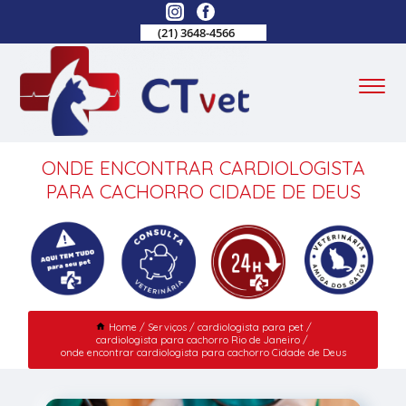
(21) 3648-4566
ONDE ENCONTRAR CARDIOLOGISTA
PARA CACHORRO CIDADE DE DEUS
Home
Serviços
cardiologista para pet
cardiologista para cachorro Rio de Janeiro
onde encontrar cardiologista para cachorro Cidade de Deus