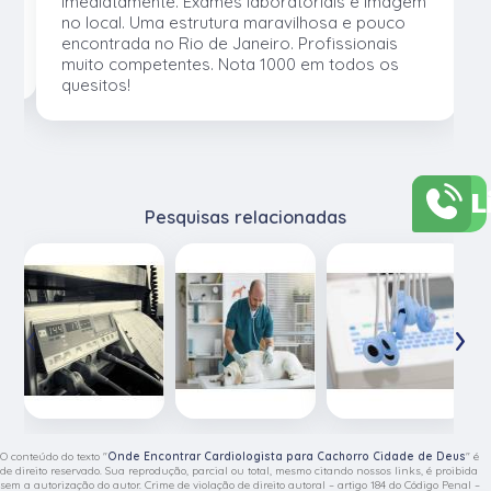
e
imediatamente. Exames laboratoriais e imagem
no local. Uma estrutura maravilhosa e pouco
os
encontrada no Rio de Janeiro. Profissionais
muito competentes. Nota 1000 em todos os
quesitos!
L
Pesquisas relacionadas
‹
›
O conteúdo do texto "
Onde Encontrar Cardiologista para Cachorro Cidade de Deus
" é
de direito reservado. Sua reprodução, parcial ou total, mesmo citando nossos links, é proibida
sem a autorização do autor. Crime de violação de direito autoral – artigo 184 do Código Penal –