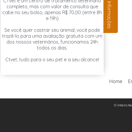
CTvet é um centro de tratamento veterinário
Informações
completo, mas com valor de consulta que
cabe no seu bolso, apenas R$ 70,00 (entre 8h
e 19h)
Se você quer castrar seu animal, você pode
trazê-lo para uma avaliação gratuita com um
dos nossos veterinários, funcionamos 24h
todos os dias.
Ctvet, tudo para o seu pet e a seu alcance!
Home
E
O inteiro te