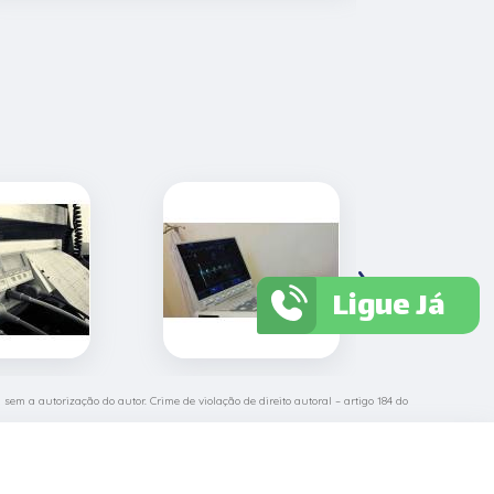
›
Ligue Já
 sem a autorização do autor. Crime de violação de direito autoral – artigo 184 do