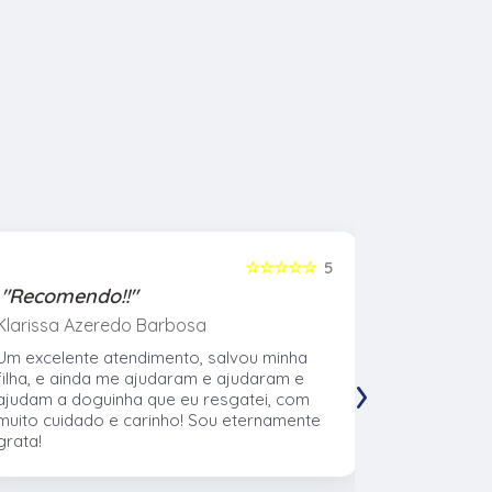
☆☆☆☆☆
5
"Recomendo!!"
"Recome
Klarissa Azeredo Barbosa
Gabriel Al
Um excelente atendimento, salvou minha
Meu cachor
›
filha, e ainda me ajudaram e ajudaram e
nasceu eu l
ajudam a doguinha que eu resgatei, com
veterinári
muito cuidado e carinho! Sou eternamente
muito no t
grata!
CTVet. O l
pacientes,
profissiona