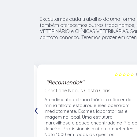
Executamos cada trabalho de uma forma Qu
também oferecemos outros trabalhamos, 
VETERINÁRIO e CLÍNICAS VETERINÁRIAS. Sa
contato conosco. Teremos prazer em aten
☆☆☆☆☆
5
☆☆☆☆☆
"Recomendo!!"
Christiane Naous Costa Chris
de que ele
Atendimento extraordinário, o câncer da
‹
. Um
minha filhota estourou e eles operaram
umano. Confio
imediatamente. Exames laboratoriais e
volve no
imagem no local. Uma estrutura
 atender os
maravilhosa e pouco encontrada no Rio d
mentos e
Janeiro. Profissionais muito competentes.
Nota 1000 em todos os quesitos!