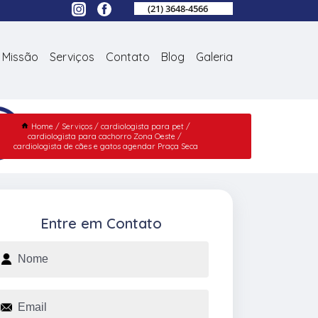
(21) 3648-4566
Missão
Serviços
Contato
Blog
Galeria
Home
Serviços
cardiologista para pet
cardiologista para cachorro Zona Oeste
cardiologista de cães e gatos agendar Praça Seca
Entre em Contato