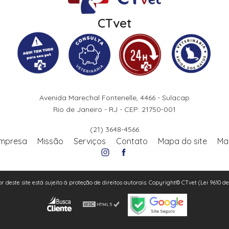
CTvet
Avenida Marechal Fontenelle, 4466 - Sulacap
Rio de Janeiro - RJ - CEP: 21750-001
(21) 3648-4566
mpresa
Missão
Serviços
Contato
Mapa do site
Ma
or deste site está sujeito à proteção de direitos autorais. Copyright© CTvet (Lei 9610 d