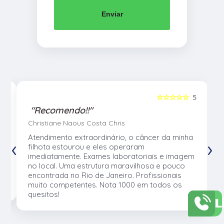
Enviar
5
☆☆☆☆☆
5
"Recomendo!!"
Christiane Naous Costa Chris
u
Atendimento extraordinário, o câncer da minha
‹
›
e
filhota estourou e eles operaram
e
imediatamente. Exames laboratoriais e imagem
no local. Uma estrutura maravilhosa e pouco
os
encontrada no Rio de Janeiro. Profissionais
muito competentes. Nota 1000 em todos os
quesitos!
L