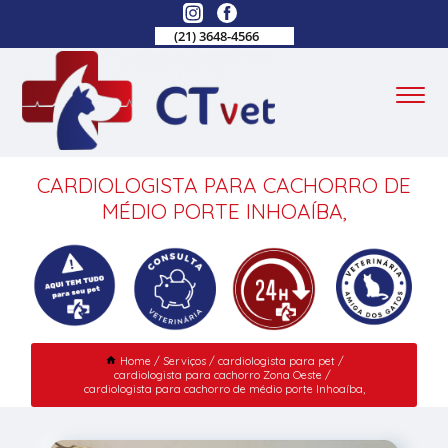
(21) 3648-4566
CARDIOLOGISTA PARA CACHORRO DE
MÉDIO PORTE INHOAÍBA,
Home
Serviços
cardiologista para pet
cardiologista para cachorro Zona Oeste
cardiologista para cachorro de médio porte Inhoaíba,