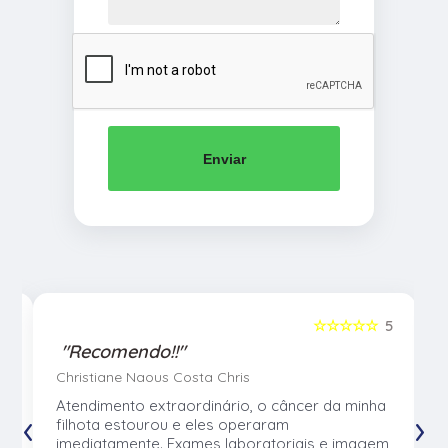
Enviar
5
☆☆☆☆☆
5
"Recomendo!!"
Christiane Naous Costa Chris
u
Atendimento extraordinário, o câncer da minha
‹
›
e
filhota estourou e eles operaram
e
imediatamente. Exames laboratoriais e imagem