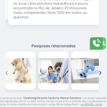
no local. Uma estrutura maravilhosa e pouco
os
encontrada no Rio de Janeiro. Profissionais
muito competentes. Nota 1000 em todos os
quesitos!
L
Pesquisas relacionadas
‹
›
O conteúdo do texto "
Cardiologista para Cachorro Marcar Deodoro
" é de direito reservado.
Sua reprodução, parcial ou total, mesmo citando nossos links, é proibida sem a autorização do
autor. Crime de violação de direito autoral – artigo 184 do Código Penal –
Lei 9610/98 - Lei de