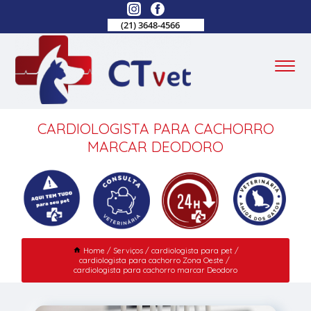
(21) 3648-4566
CARDIOLOGISTA PARA CACHORRO
MARCAR DEODORO
Home
Serviços
cardiologista para pet
cardiologista para cachorro Zona Oeste
cardiologista para cachorro marcar Deodoro