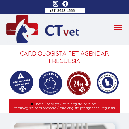
(21) 3648-4566
CARDIOLOGISTA PET AGENDAR
FREGUESIA
Home
Serviços
cardiologista para pet
cardiologista para cachorro
cardiologista pet agendar Freguesia