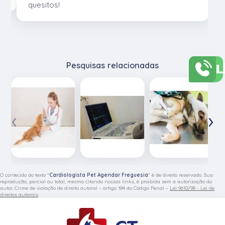
quesitos!
L
Pesquisas relacionadas
‹
›
O conteúdo do texto "
Cardiologista Pet Agendar Freguesia
" é de direito reservado. Sua
reprodução, parcial ou total, mesmo citando nossos links, é proibida sem a autorização do
autor. Crime de violação de direito autoral – artigo 184 do Código Penal –
Lei 9610/98 - Lei de
direitos autorais
.