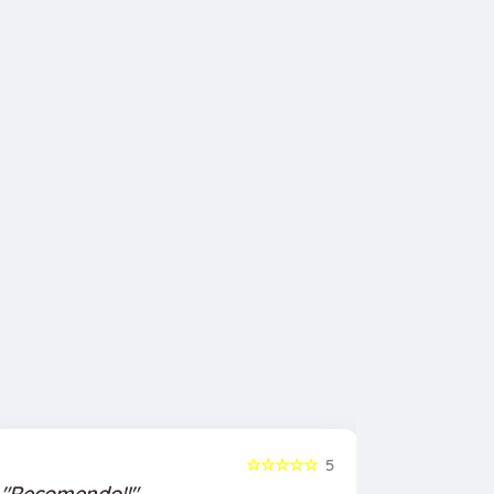
☆☆☆☆☆
5
"Recomendo!!"
"Recome