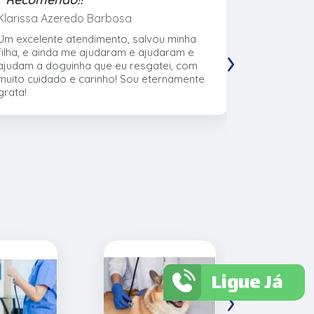
Klarissa Azeredo Barbosa
Gabriel Al
Um excelente atendimento, salvou minha
Meu cachor
›
filha, e ainda me ajudaram e ajudaram e
nasceu eu l
ajudam a doguinha que eu resgatei, com
veterinári
muito cuidado e carinho! Sou eternamente
muito no t
grata!
CTVet. O l
pacientes,
profissiona
Ligue Já
›