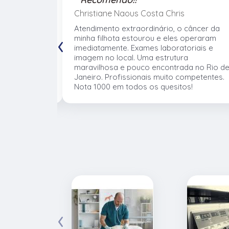
Christiane Naous Costa Chris
de que ele
Atendimento extraordinário, o câncer da
‹
. Um
minha filhota estourou e eles operaram
umano. Confio
imediatamente. Exames laboratoriais e
volve no
imagem no local. Uma estrutura
 atender os
maravilhosa e pouco encontrada no Rio d
mentos e
Janeiro. Profissionais muito competentes.
Nota 1000 em todos os quesitos!
‹