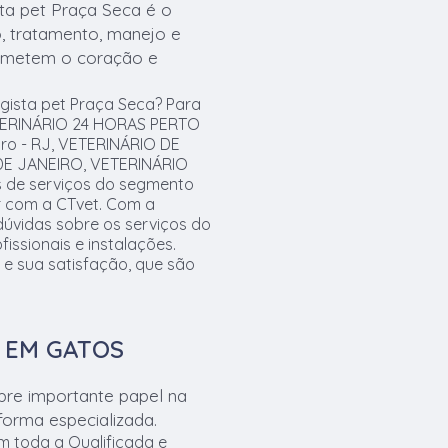
sta pet Praça Seca é o
o, tratamento, manejo e
metem o coração e
gista pet Praça Seca? Para
TERINÁRIO 24 HORAS PERTO
iro - RJ, VETERINÁRIO DE
DE JANEIRO, VETERINÁRIO
 de serviços do segmento
r com a CTvet. Com a
dúvidas sobre os serviços do
issionais e instalações.
 e sua satisfação, que são
A EM GATOS
pre importante papel na
orma especializada.
om toda a Qualificada e