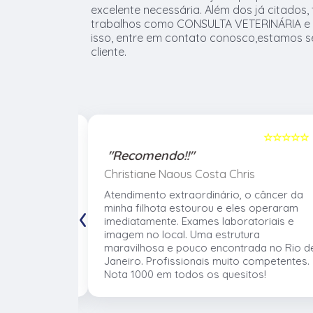
excelente necessária. Além dos já citado
trabalhos como CONSULTA VETERINÁRIA e 
isso, entre em contato conosco,estamos 
cliente.
☆☆☆☆☆
5
☆☆☆☆☆
"Recomendo!!"
Christiane Naous Costa Chris
de que ele
Atendimento extraordinário, o câncer da
‹
. Um
minha filhota estourou e eles operaram
umano. Confio
imediatamente. Exames laboratoriais e
volve no
imagem no local. Uma estrutura
 atender os
maravilhosa e pouco encontrada no Rio d
mentos e
Janeiro. Profissionais muito competentes.
Nota 1000 em todos os quesitos!