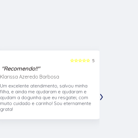
☆☆☆☆☆
5
"Recomendo!!"
"Recome
Klarissa Azeredo Barbosa
Gabriel Al
Um excelente atendimento, salvou minha
Meu cachor
›
filha, e ainda me ajudaram e ajudaram e
nasceu eu l
ajudam a doguinha que eu resgatei, com
veterinári
muito cuidado e carinho! Sou eternamente
muito no t
grata!
CTVet. O l
pacientes,
profissiona