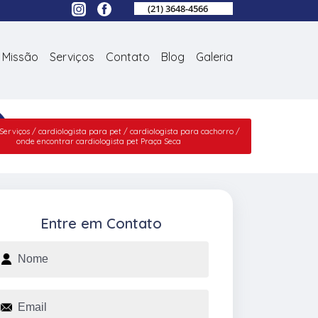
(21) 3648-4566
Missão
Serviços
Contato
Blog
Galeria
Serviços
cardiologista para pet
cardiologista para cachorro
onde encontrar cardiologista pet Praça Seca
Entre em Contato