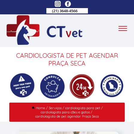
(21) 3648-4566
CARDIOLOGISTA DE PET AGENDAR
PRAÇA SECA
Home
Serviços
cardiologista para pet
cardiologista para cães e gatos
cardiologista de pet agendar Praça Seca