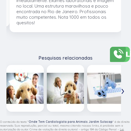
e
imediatamente. Exames laboratoriais e imagem
no local. Uma estrutura maravilhosa e pouco
os
encontrada no Rio de Janeiro. Profissionais
muito competentes. Nota 1000 em todos os
quesitos!
L
Pesquisas relacionadas
‹
›
O conteúdo do texto "
Onde Tem Cardiologista para Animais Jardim Sulacap
" é de direito
reservado. Sua reprodução, parcial ou total, mesmo citando nossos links, é proibida sem a
autorização do autor. Crime de violação de direito autoral – artigo 184 do Código Penal –
Lei