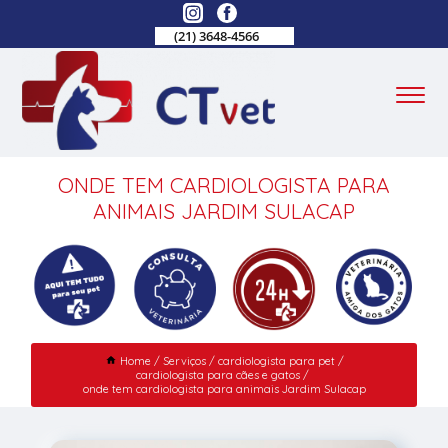
(21) 3648-4566
ONDE TEM CARDIOLOGISTA PARA
ANIMAIS JARDIM SULACAP
Home
Serviços
cardiologista para pet
cardiologista para cães e gatos
onde tem cardiologista para animais Jardim Sulacap