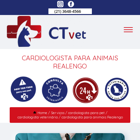
(21) 3648-4566
CARDIOLOGISTA PARA ANIMAIS
REALENGO
Home
Serviços
cardiologista para pet
cardiologista veterinário
cardiologista para animais Realengo