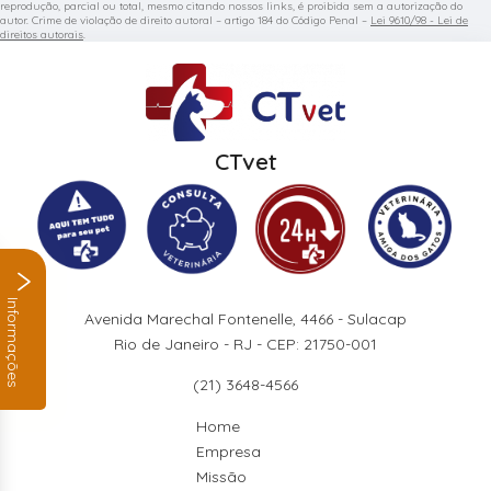
reprodução, parcial ou total, mesmo citando nossos links, é proibida sem a autorização do
autor. Crime de violação de direito autoral – artigo 184 do Código Penal –
Lei 9610/98 - Lei de
direitos autorais
.
CTvet
Informações
Avenida Marechal Fontenelle, 4466 - Sulacap
Rio de Janeiro - RJ - CEP: 21750-001
(21) 3648-4566
Home
Empresa
Missão