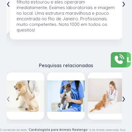
‹
›
e
filhota estourou e eles operaram
e
imediatamente. Exames laboratoriais e imagem
no local. Uma estrutura maravilhosa e pouco
os
encontrada no Rio de Janeiro. Profissionais
muito competentes. Nota 1000 em todos os
quesitos!
L
Pesquisas relacionadas
‹
›
O conteúdo do texto "
Cardiologista para Animais Realengo
" é de direito reservado. Sua