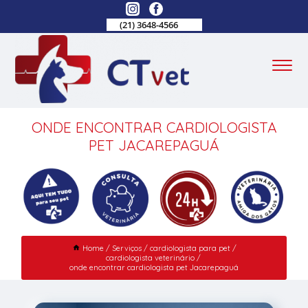
(21) 3648-4566
ONDE ENCONTRAR CARDIOLOGISTA
PET JACAREPAGUÁ
Home
Serviços
cardiologista para pet
cardiologista veterinário
onde encontrar cardiologista pet Jacarepaguá