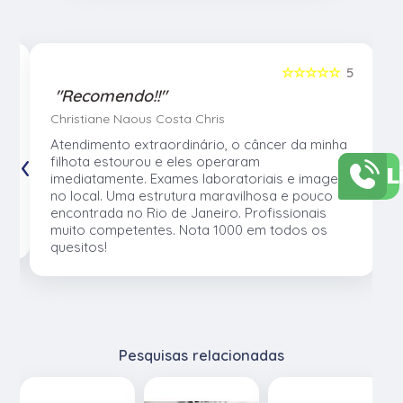
5
☆☆☆☆☆
5
"Recomendo!!"
Christiane Naous Costa Chris
u
Atendimento extraordinário, o câncer da minha
‹
›
e
filhota estourou e eles operaram
L
e
imediatamente. Exames laboratoriais e imagem
no local. Uma estrutura maravilhosa e pouco
os
encontrada no Rio de Janeiro. Profissionais
muito competentes. Nota 1000 em todos os
quesitos!
Pesquisas relacionadas