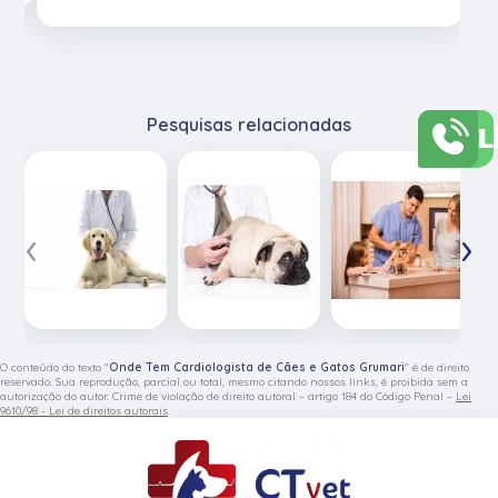
L
Pesquisas relacionadas
‹
›
O conteúdo do texto "
Onde Tem Cardiologista de Cães e Gatos Grumari
" é de direito
reservado. Sua reprodução, parcial ou total, mesmo citando nossos links, é proibida sem a
autorização do autor. Crime de violação de direito autoral – artigo 184 do Código Penal –
Lei
9610/98 - Lei de direitos autorais
.