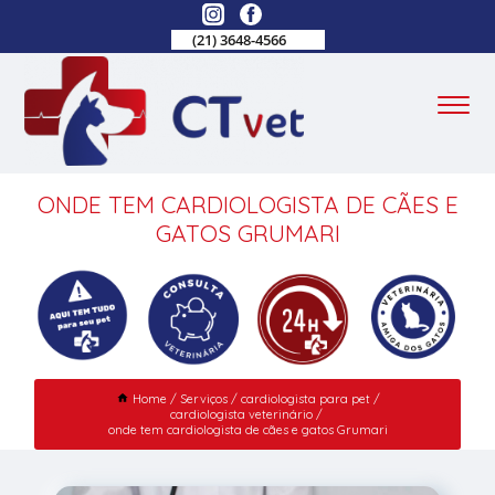
(21) 3648-4566
ONDE TEM CARDIOLOGISTA DE CÃES E
GATOS GRUMARI
Home
Serviços
cardiologista para pet
cardiologista veterinário
onde tem cardiologista de cães e gatos Grumari