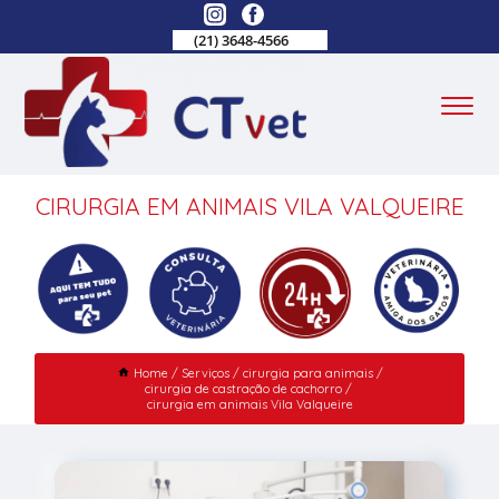
(21) 3648-4566
CIRURGIA EM ANIMAIS VILA VALQUEIRE
Home
Serviços
cirurgia para animais
cirurgia de castração de cachorro
cirurgia em animais Vila Valqueire