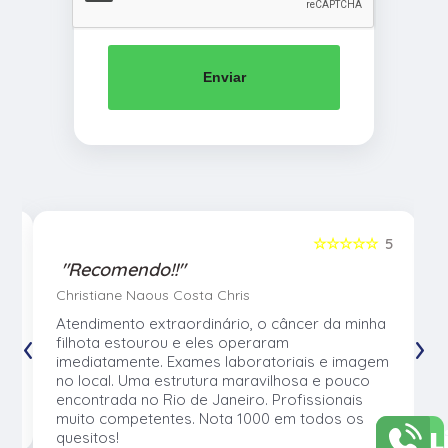
Enviar
5
☆☆☆☆☆
5
"Recomendo!!"
Christiane Naous Costa Chris
u
Atendimento extraordinário, o câncer da minha
‹
›
e
filhota estourou e eles operaram
e
imediatamente. Exames laboratoriais e imagem
no local. Uma estrutura maravilhosa e pouco
os
encontrada no Rio de Janeiro. Profissionais
muito competentes. Nota 1000 em todos os
L
quesitos!