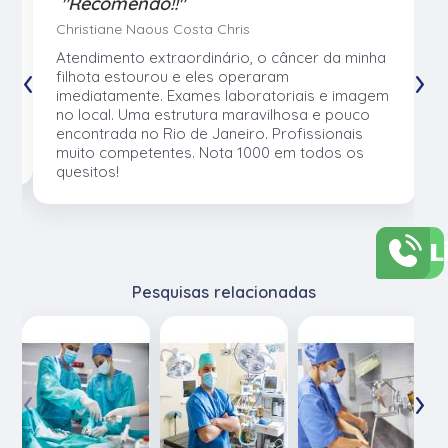
"Recomendo!!"
Christiane Naous Costa Chris
u
Atendimento extraordinário, o câncer da minha
‹
›
e
filhota estourou e eles operaram
e
imediatamente. Exames laboratoriais e imagem
no local. Uma estrutura maravilhosa e pouco
os
encontrada no Rio de Janeiro. Profissionais
muito competentes. Nota 1000 em todos os
quesitos!
L
Pesquisas relacionadas
‹
›