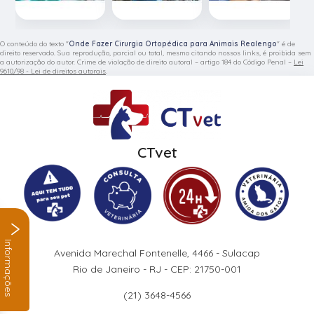
O conteúdo do texto "
Onde Fazer Cirurgia Ortopédica para Animais Realengo
" é de
direito reservado. Sua reprodução, parcial ou total, mesmo citando nossos links, é proibida sem
a autorização do autor. Crime de violação de direito autoral – artigo 184 do Código Penal –
Lei
9610/98 - Lei de direitos autorais
.
CTvet
Informações
Avenida Marechal Fontenelle, 4466 - Sulacap
Rio de Janeiro - RJ - CEP: 21750-001
(21) 3648-4566