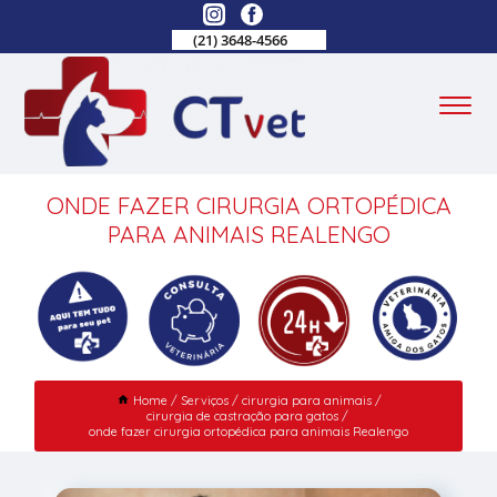
(21) 3648-4566
ONDE FAZER CIRURGIA ORTOPÉDICA
PARA ANIMAIS REALENGO
Home
Serviços
cirurgia para animais
cirurgia de castração para gatos
onde fazer cirurgia ortopédica para animais Realengo