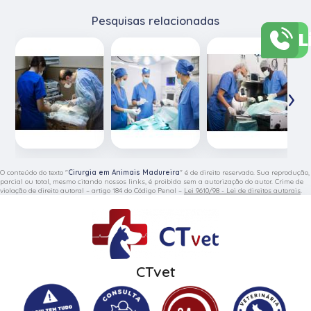
Pesquisas relacionadas
L
‹
›
O conteúdo do texto "
Cirurgia em Animais Madureira
" é de direito reservado. Sua reprodução,
parcial ou total, mesmo citando nossos links, é proibida sem a autorização do autor. Crime de
violação de direito autoral – artigo 184 do Código Penal –
Lei 9610/98 - Lei de direitos autorais
.
CTvet