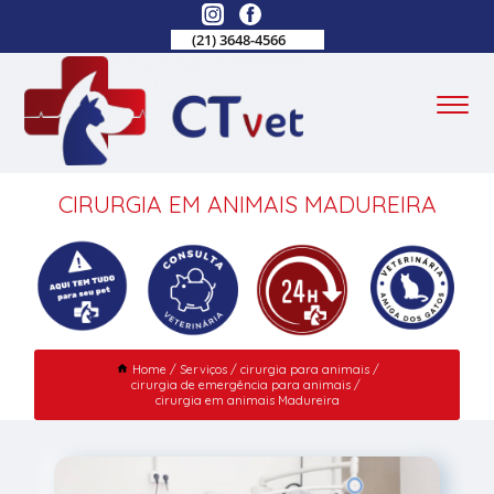
(21) 3648-4566
CIRURGIA EM ANIMAIS MADUREIRA
Home
Serviços
cirurgia para animais
cirurgia de emergência para animais
cirurgia em animais Madureira