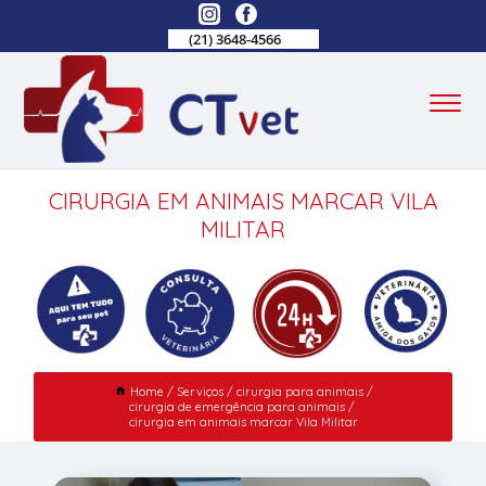
(21) 3648-4566
CIRURGIA EM ANIMAIS MARCAR VILA
MILITAR
Home
Serviços
cirurgia para animais
cirurgia de emergência para animais
cirurgia em animais marcar Vila Militar