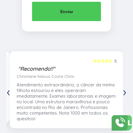
Enviar
5
☆☆☆☆☆
5
"Recomendo!!"
Christiane Naous Costa Chris
u
Atendimento extraordinário, o câncer da minha
‹
›
e
filhota estourou e eles operaram
e
imediatamente. Exames laboratoriais e imagem
no local. Uma estrutura maravilhosa e pouco
os
encontrada no Rio de Janeiro. Profissionais
muito competentes. Nota 1000 em todos os
quesitos!
L