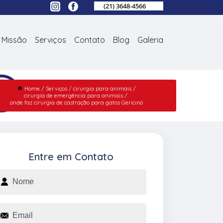
(21) 3648-4566
Missão
Serviços
Contato
Blog
Galeria
Home
Serviços
cirurgia para animais
cirurgia de emergência para animais
onde faz cirurgia de castração para gatos Gericinó
Entre em Contato