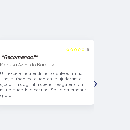
☆☆☆☆☆
5
"Recomendo!!"
"Recome
Klarissa Azeredo Barbosa
Gabriel Al
Um excelente atendimento, salvou minha
Meu cachor
›
filha, e ainda me ajudaram e ajudaram e
nasceu eu l
ajudam a doguinha que eu resgatei, com
veterinári
muito cuidado e carinho! Sou eternamente
muito no t
grata!
CTVet. O l
pacientes,
profissiona