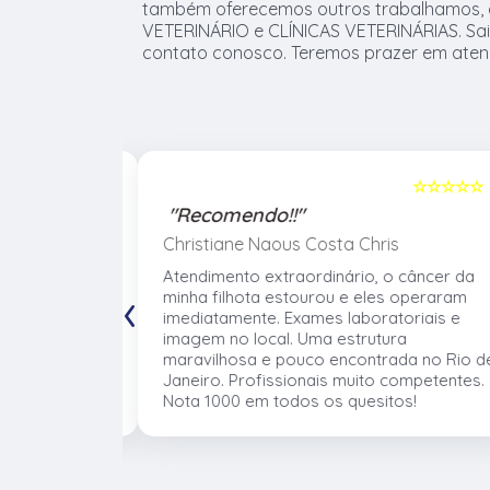
também oferecemos outros trabalhamos, 
VETERINÁRIO e CLÍNICAS VETERINÁRIAS. Sa
contato conosco. Teremos prazer em aten
☆☆☆☆☆
5
☆☆☆☆☆
"Recomendo!!"
Christiane Naous Costa Chris
de que ele
Atendimento extraordinário, o câncer da
‹
. Um
minha filhota estourou e eles operaram
umano. Confio
imediatamente. Exames laboratoriais e
volve no
imagem no local. Uma estrutura
 atender os
maravilhosa e pouco encontrada no Rio d
mentos e
Janeiro. Profissionais muito competentes.
Nota 1000 em todos os quesitos!