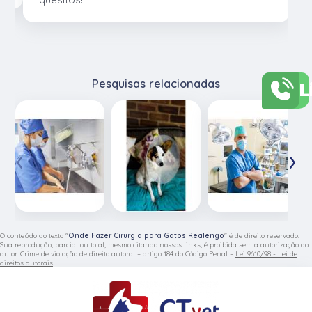
L
Pesquisas relacionadas
‹
›
O conteúdo do texto "
Onde Fazer Cirurgia para Gatos Realengo
" é de direito reservado.
Sua reprodução, parcial ou total, mesmo citando nossos links, é proibida sem a autorização do
autor. Crime de violação de direito autoral – artigo 184 do Código Penal –
Lei 9610/98 - Lei de
direitos autorais
.