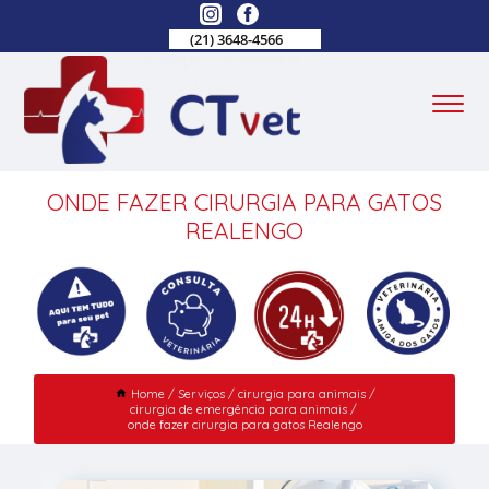
(21) 3648-4566
ONDE FAZER CIRURGIA PARA GATOS
REALENGO
Home
Serviços
cirurgia para animais
cirurgia de emergência para animais
onde fazer cirurgia para gatos Realengo