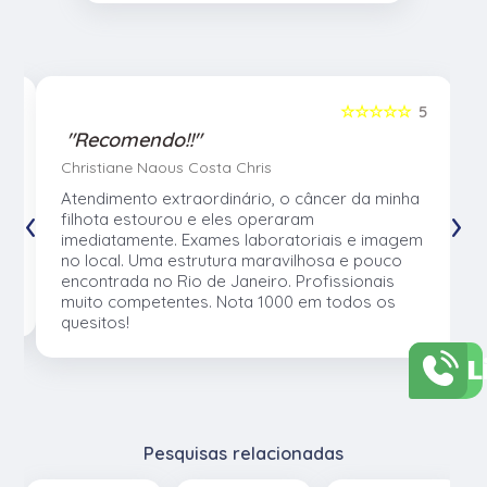
5
☆☆☆☆☆
5
"Recomendo!!"
Christiane Naous Costa Chris
u
Atendimento extraordinário, o câncer da minha
‹
›
e
filhota estourou e eles operaram
e
imediatamente. Exames laboratoriais e imagem
no local. Uma estrutura maravilhosa e pouco
os
encontrada no Rio de Janeiro. Profissionais
muito competentes. Nota 1000 em todos os
quesitos!
L
Pesquisas relacionadas