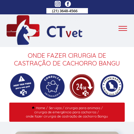
(21) 3648-4566
ONDE FAZER CIRURGIA DE
CASTRAÇÃO DE CACHORRO BANGU
Home
Serviços
cirurgia para animais
cirurgia de emergência para cachorros
onde fazer cirurgia de castração de cachorro Bangu