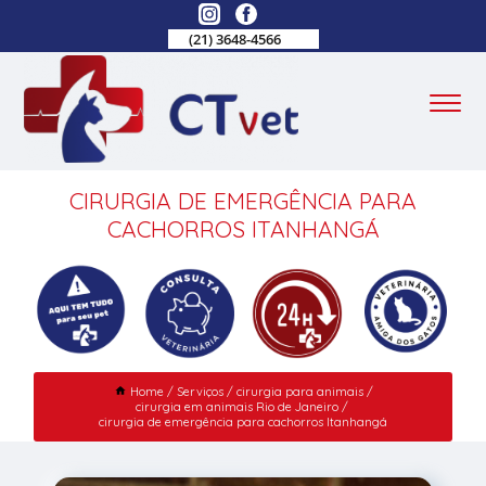
(21) 3648-4566
CIRURGIA DE EMERGÊNCIA PARA
CACHORROS ITANHANGÁ
Home
Serviços
cirurgia para animais
cirurgia em animais Rio de Janeiro
cirurgia de emergência para cachorros Itanhangá