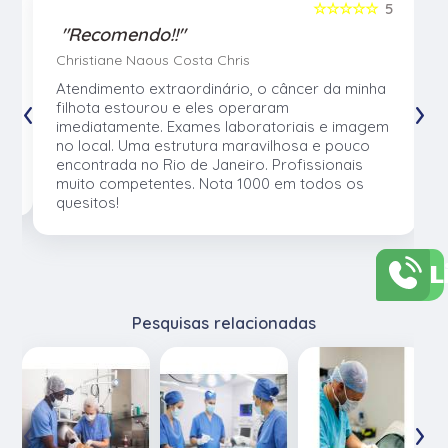
5
☆☆☆☆☆
5
"Recomendo!!"
Christiane Naous Costa Chris
u
Atendimento extraordinário, o câncer da minha
‹
›
e
filhota estourou e eles operaram
e
imediatamente. Exames laboratoriais e imagem
no local. Uma estrutura maravilhosa e pouco
os
encontrada no Rio de Janeiro. Profissionais
muito competentes. Nota 1000 em todos os
quesitos!
L
Pesquisas relacionadas
‹
›