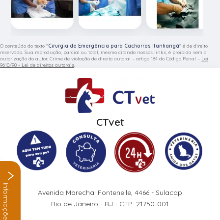
O conteúdo do texto "
Cirurgia de Emergência para Cachorros Itanhangá
" é de direito
reservado. Sua reprodução, parcial ou total, mesmo citando nossos links, é proibida sem a
autorização do autor. Crime de violação de direito autoral – artigo 184 do Código Penal –
Lei
9610/98 - Lei de direitos autorais
.
CTvet
Informações
Avenida Marechal Fontenelle, 4466 - Sulacap
Rio de Janeiro - RJ - CEP: 21750-001