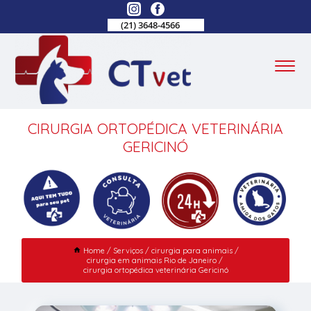
(21) 3648-4566
CIRURGIA ORTOPÉDICA VETERINÁRIA
GERICINÓ
Home
Serviços
cirurgia para animais
cirurgia em animais Rio de Janeiro
cirurgia ortopédica veterinária Gericinó