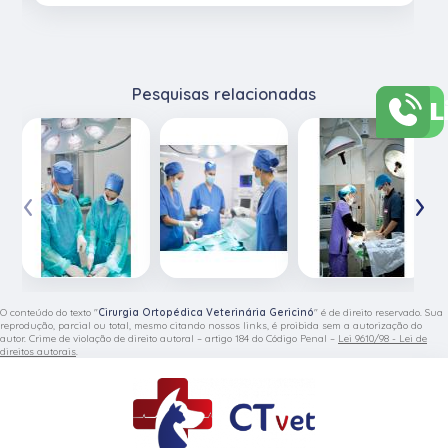
Pesquisas relacionadas
L
‹
›
O conteúdo do texto "
Cirurgia Ortopédica Veterinária Gericinó
" é de direito reservado. Sua
reprodução, parcial ou total, mesmo citando nossos links, é proibida sem a autorização do
autor. Crime de violação de direito autoral – artigo 184 do Código Penal –
Lei 9610/98 - Lei de
direitos autorais
.