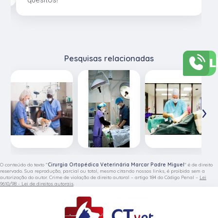
L
Pesquisas relacionadas
‹
›
O conteúdo do texto "
Cirurgia Ortopédica Veterinária Marcar Padre Miguel
" é de direito
reservado. Sua reprodução, parcial ou total, mesmo citando nossos links, é proibida sem a
autorização do autor. Crime de violação de direito autoral – artigo 184 do Código Penal –
Lei
9610/98 - Lei de direitos autorais
.