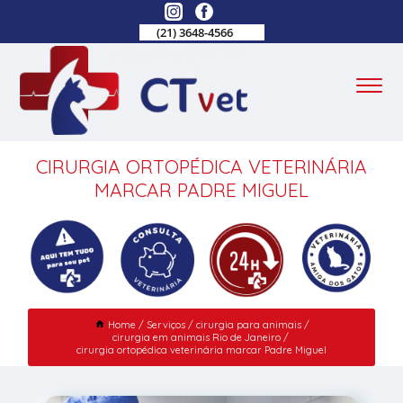
(21) 3648-4566
CIRURGIA ORTOPÉDICA VETERINÁRIA
MARCAR PADRE MIGUEL
Home
Serviços
cirurgia para animais
cirurgia em animais Rio de Janeiro
cirurgia ortopédica veterinária marcar Padre Miguel