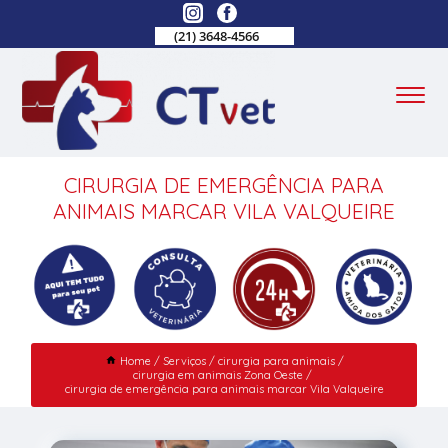
(21) 3648-4566
CIRURGIA DE EMERGÊNCIA PARA
ANIMAIS MARCAR VILA VALQUEIRE
Home
Serviços
cirurgia para animais
cirurgia em animais Zona Oeste
cirurgia de emergência para animais marcar Vila Valqueire