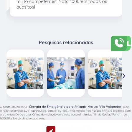
muito competentes. Nota 1000 em todos os
quesitos!
L
Pesquisas relacionadas
‹
›
O conteúdo do texto "
Cirurgia de Emergência para Animais Marcar Vila Valqueire
" é de
direito reservado. Sua reprodução, parcial ou total, mesmo citando nossos links, é proibida sem
a autorização do autor. Crime de violação de direito autoral – artigo 184 do Código Penal –
Lei
9610/98 - Lei de direitos autorais
.