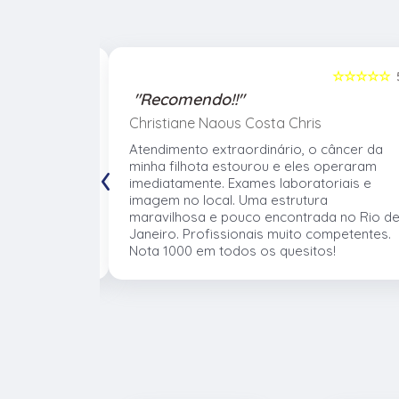
☆☆☆☆☆
5
☆☆☆☆☆
"Recomendo!!"
Christiane Naous Costa Chris
de que ele
Atendimento extraordinário, o câncer da
‹
. Um
minha filhota estourou e eles operaram
umano. Confio
imediatamente. Exames laboratoriais e
volve no
imagem no local. Uma estrutura
 atender os
maravilhosa e pouco encontrada no Rio d
mentos e
Janeiro. Profissionais muito competentes.
Nota 1000 em todos os quesitos!