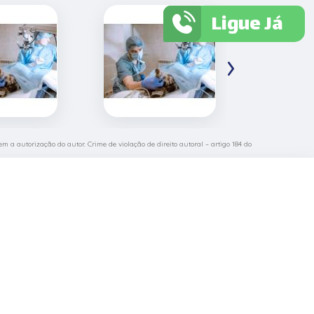
Ligue Já
›
em a autorização do autor. Crime de violação de direito autoral – artigo 184 do