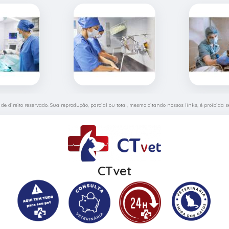
é de direito reservado. Sua reprodução, parcial ou total, mesmo citando nossos links, é proibida s
CTvet