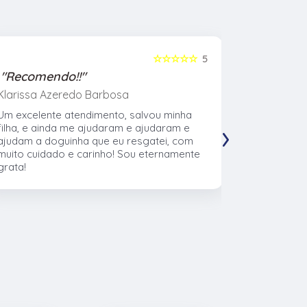
☆☆☆☆☆
5
"Recomendo!!"
"Recome
Klarissa Azeredo Barbosa
Gabriel Al
Um excelente atendimento, salvou minha
Meu cachor
›
filha, e ainda me ajudaram e ajudaram e
nasceu eu l
ajudam a doguinha que eu resgatei, com
veterinári
muito cuidado e carinho! Sou eternamente
muito no t
grata!
CTVet. O l
pacientes,
profissiona