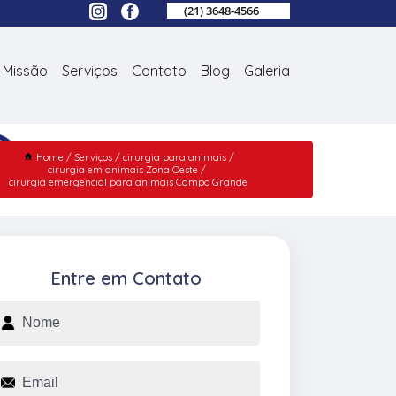
(21) 3648-4566
Missão
Serviços
Contato
Blog
Galeria
Home
Serviços
cirurgia para animais
cirurgia em animais Zona Oeste
cirurgia emergencial para animais Campo Grande
Entre em Contato