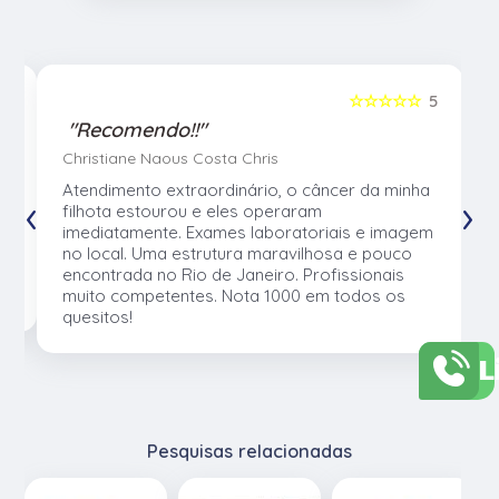
5
☆☆☆☆☆
5
"Recomendo!!"
Christiane Naous Costa Chris
u
Atendimento extraordinário, o câncer da minha
‹
›
e
filhota estourou e eles operaram
e
imediatamente. Exames laboratoriais e imagem
no local. Uma estrutura maravilhosa e pouco
os
encontrada no Rio de Janeiro. Profissionais
muito competentes. Nota 1000 em todos os
quesitos!
L
Pesquisas relacionadas