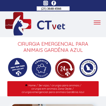
(21) 3648-4566
CIRURGIA EMERGENCIAL PARA
ANIMAIS GARDÊNIA AZUL
Home
Serviços
cirurgia para animais
cirurgia em animais Zona Oeste
cirurgia emergencial para animais Gardênia Azul