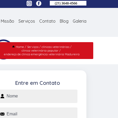
(21) 3648-4566
Missão
Serviços
Contato
Blog
Galeria
Home
Serviços
clínicas veterinárias
clínica veterinária popular
endereço de clínica emergência veterinária Madureira
Entre em Contato