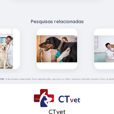
Pesquisas relacionadas
ira
" é de direito reservado. Sua reprodução, parcial ou total, mesmo citando nossos links, é proi
CTvet