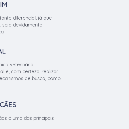
IM
nte diferencial, já que
t seja devidamente
ça.
AL
ica veterinária
al é, com certeza, realizar
mecanismos de busca, como
 CÃES
ães é uma das principais