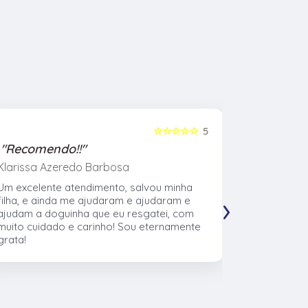
☆☆☆☆☆
5
"Recomendo!!"
"Recome
Klarissa Azeredo Barbosa
Gabriel Al
Um excelente atendimento, salvou minha
Meu cachor
›
filha, e ainda me ajudaram e ajudaram e
nasceu eu l
ajudam a doguinha que eu resgatei, com
veterinári
muito cuidado e carinho! Sou eternamente
muito no t
grata!
CTVet. O l
pacientes,
profissiona