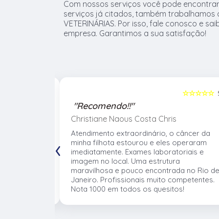
Com nossos serviços você pode encontrar
serviços já citados, também trabalhamos
VETERINÁRIAS. Por isso, fale conosco e sa
empresa. Garantimos a sua satisfação!
☆☆☆☆☆
5
☆☆☆☆☆
"Recomendo!!"
Christiane Naous Costa Chris
de que ele
Atendimento extraordinário, o câncer da
‹
. Um
minha filhota estourou e eles operaram
umano. Confio
imediatamente. Exames laboratoriais e
volve no
imagem no local. Uma estrutura
 atender os
maravilhosa e pouco encontrada no Rio d
mentos e
Janeiro. Profissionais muito competentes.
Nota 1000 em todos os quesitos!