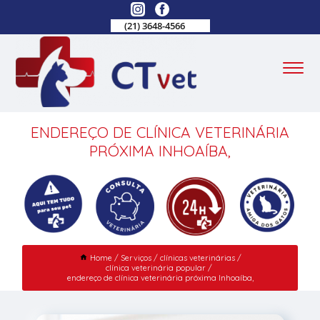
(21) 3648-4566
ENDEREÇO DE CLÍNICA VETERINÁRIA
PRÓXIMA INHOAÍBA,
Home
Serviços
clínicas veterinárias
clínica veterinária popular
endereço de clínica veterinária próxima Inhoaíba,