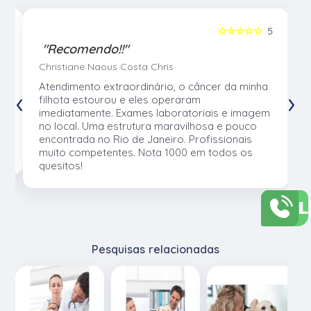
5
☆☆☆☆☆
5
"Recomendo!!"
Christiane Naous Costa Chris
u
Atendimento extraordinário, o câncer da minha
‹
›
e
filhota estourou e eles operaram
e
imediatamente. Exames laboratoriais e imagem
no local. Uma estrutura maravilhosa e pouco
os
encontrada no Rio de Janeiro. Profissionais
muito competentes. Nota 1000 em todos os
quesitos!
L
Pesquisas relacionadas