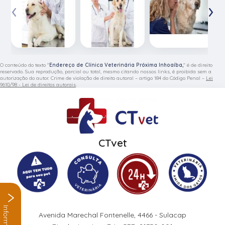
‹
›
O conteúdo do texto "
Endereço de Clínica Veterinária Próxima Inhoaíba,
" é de direito
reservado. Sua reprodução, parcial ou total, mesmo citando nossos links, é proibida sem a
autorização do autor. Crime de violação de direito autoral – artigo 184 do Código Penal –
Lei
9610/98 - Lei de direitos autorais
.
CTvet
Informações
Avenida Marechal Fontenelle, 4466 - Sulacap